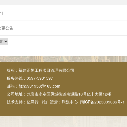
一）
变更公告
版权：福建正恒工程项目管理有限公司
服务热线：0597-5931597
邮箱：fjzh5931956@163.com
公司地址：龙岩市永定区凤城街道南通路18号亿丰大厦12楼
技术支持：
亿网行
推广运营：
腾媒中心
闽ICP备2023009086号-1