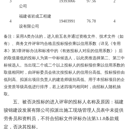
3
19393066
97.56
2
公司
福建省岩成工程建
4
19403991
76.78
4
设有限公司
备注：采用
A类办法的，进入前五名并通过资格文件、技术文件（如
有）、商务文件评审均合格且投标报价乘以信用系数（详见《专用
本》第3章评标办法和标准中的《有效投标人对应的信用系数》）后
的取值最低的投标人为第一中标候选人，以此类推选择第二、第三中
标候选人。当出现二个或二个以上投标人的投标报价乘以信用系数的
取值相同时，由评标委员会依次按投标人的信用分高低、投标报价由
低到高、拟派出项目负责人的建造师级别高低、用于本招标项目的企
业资质等级高低进行排序，若上述四项均相同时，由招标人随机抽
取。
五、被否决投标的进入评审的投标人名称及原因：福建
骏锦建设发展有限公司拟派出施工现场管理人员表中未提供
劳务员和资料员，不符合招标文件评标办法第
3.1.8条款规
定，否决其投标。