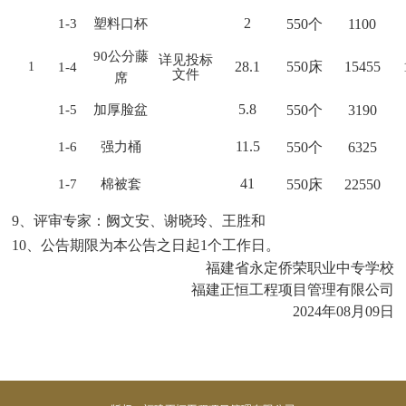
2
1-
3
塑料口杯
550
个
1100
90公分藤
详见投标
28.
1
550
床
15455
1
1-
4
文件
席
5.8
1-
5
加厚脸盆
550
个
3190
11.
5
1-
6
强力桶
550
个
6325
4
1
1-
7
棉被套
550
床
22550
9
、评审专家：
阙文安、谢晓玲、王胜和
1
0
、公告期限为本公告之日起
1个工作日。
福建省永定侨荣职业中专学校
福建正恒工程项目管理有限公司
202
4
年
08
月
09
日