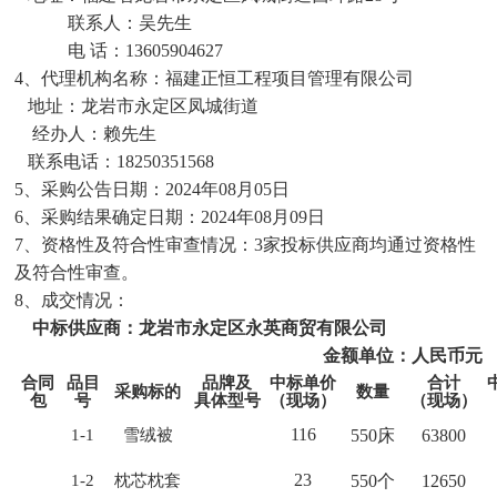
联系人：
吴
先生
电
话：
13605904627
4、代理机构名称：福建正恒工程项目管理有限公司
地址：龙岩市永定区凤城街道
经办人：
赖
先生
联系电话：
18250351568
5、采购公告日期：2024年0
8
月
05
日
6、采购结果确定日期：2024年0
8
月
09
日
7、资格性及符合性审查情况：3家投标供应商均通过资格性
及符合性审查。
8、成交情况：
中标供应商：龙岩市永定区永英商贸有限公司
金额单位：人民币元
合同
品目
品牌及
中标
单价
合计
采购标的
数量
包
号
具体型号
（现场）
（现场）
116
1-1
雪绒被
550
床
63800
23
1-
2
枕芯枕套
550
个
12650