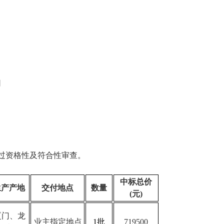
司
过资格性及符合性审查。
中标总价
生产产地
交付
地点
数量
(元)
厦门、龙
业主指定地点
1批
719500