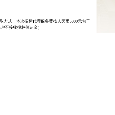
取方式：本次招标代理服务费按人民币
5000
元包干
03（本帐户不接收投标保证金）
福建正恒工程项目管理有限公司
202
3
年
07
月
13
日