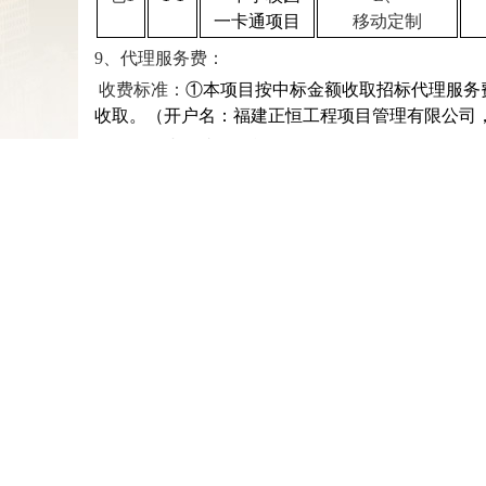
一卡通项目
移动定制
9
、
代理服务费：
收费标准：
①本项目按中标金额收取招标代理服务
收取
。（开户名：福建正恒工程项目管理有限公司
、询价小组成员名单
10
采购人代表：郑志辉
评审专家：张孟文、沈钦明
、公告期限为本公告之日起
个工作日。
11
1