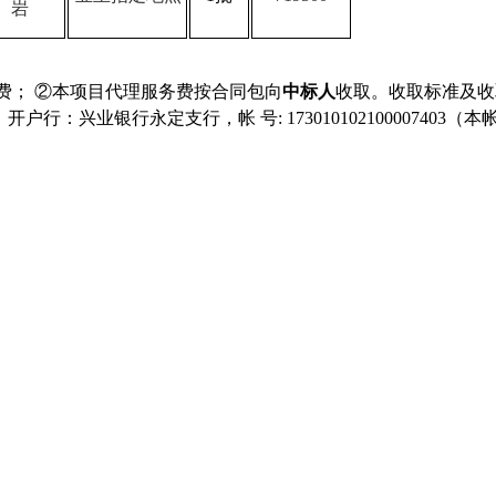
岩
费； ②本项目代理服务费按合同包向
中标人
收取。收取标准及收
，开户行：兴业银行永定支行，帐
号
: 1730101021000074
版权：福建正恒工程项目管理有限公司
服务热线：0597-5931597